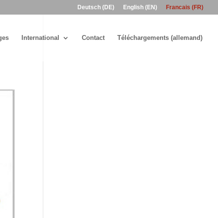
Deutsch (DE)
English (EN)
Francais (FR)
ges
International
Contact
Téléchargements (allemand)