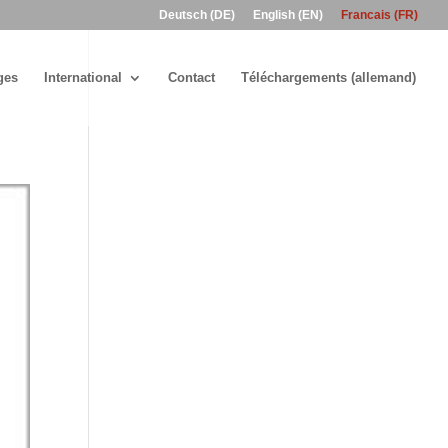
Deutsch (DE)
English (EN)
Francais (FR)
ges
International
Contact
Téléchargements (allemand)