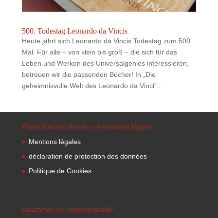
500. Todestag Leonardo da Vincis
Heute jährt sich Leonardo da Vincis Todestag zum 500.
Mal. Für alle – von klein bis groß – die sich für das
Leben und Werken des Universalgenies interessieren,
betreuen wir die passenden Bücher! In „Die
geheimnisvolle Welt des Leonardo da Vinci“...
Protection des données et mentions légales
Mentions légales
déclaration de protection des données
Politique de Cookies
paramètres de confindentialité