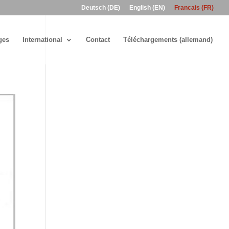
Deutsch (DE)
English (EN)
Francais (FR)
ges
International
Contact
Téléchargements (allemand)