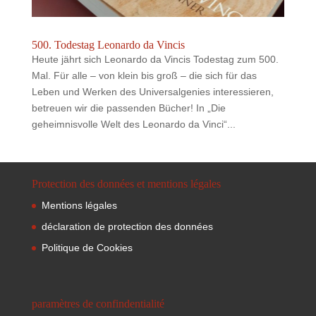
500. Todestag Leonardo da Vincis
Heute jährt sich Leonardo da Vincis Todestag zum 500.
Mal. Für alle – von klein bis groß – die sich für das
Leben und Werken des Universalgenies interessieren,
betreuen wir die passenden Bücher! In „Die
geheimnisvolle Welt des Leonardo da Vinci“...
Protection des données et mentions légales
Mentions légales
déclaration de protection des données
Politique de Cookies
paramètres de confindentialité