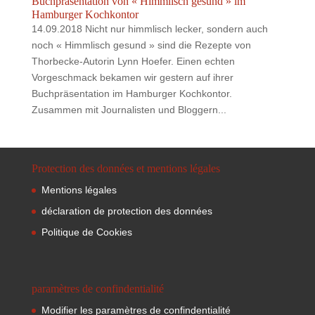
Buchpräsentation von « Himmlisch gesund » im
Hamburger Kochkontor
14.09.2018 Nicht nur himmlisch lecker, sondern auch
noch « Himmlisch gesund » sind die Rezepte von
Thorbecke-Autorin Lynn Hoefer. Einen echten
Vorgeschmack bekamen wir gestern auf ihrer
Buchpräsentation im Hamburger Kochkontor.
Zusammen mit Journalisten und Bloggern...
Protection des données et mentions légales
Mentions légales
déclaration de protection des données
Politique de Cookies
paramètres de confindentialité
Modifier les paramètres de confindentialité