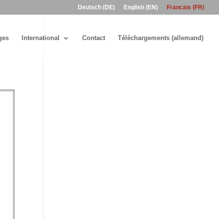
Deutsch (DE)
English (EN)
Francais (FR)
ges
International
Contact
Téléchargements (allemand)