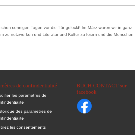
eichen sonnigen Tagen vor die Tür gelockt! Im März waren wir in ganz
um zu netzwerken und Literatur und Kultur zu feiern und die Menschen
mètres de confindentialité
BUCH CONTACT sur
facebook
difier les paramètres de
nfindentialité
storique des paramètres de
nfindentialité
tirez les consentements