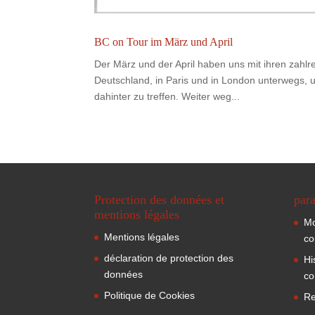
BC on Tour im März und April
Der März und der April haben uns mit ihren zahlr
Deutschland, in Paris und in London unterwegs, 
dahinter zu treffen. Weiter weg...
Protection des données et
para
mentions légales
Mo
Mentions légales
co
déclaration de protection des
Hi
données
co
Politique de Cookies
Re