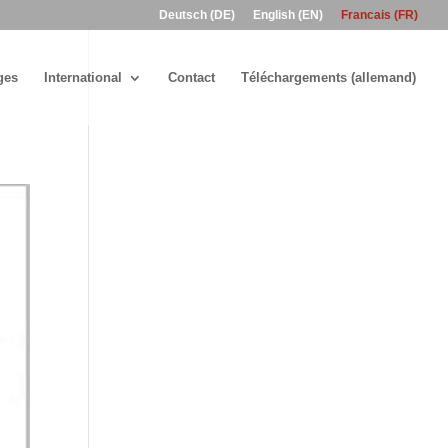
Deutsch (DE)
English (EN)
Francais (FR)
ges
International
Contact
Téléchargements (allemand)