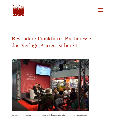
Besondere Frankfurter Buchmesse –
das Verlags-Karree ist bereit
Messeprogramm trotz Absage der physischen