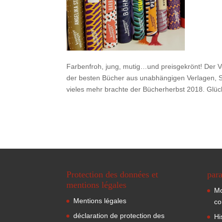
Farbenfroh, jung, mutig…und preisgekrönt! Der Ve
der besten Bücher aus unabhängigen Verlagen, Sh
vieles mehr brachte der Bücherherbst 2018. Glü
Protection des données et
para
mentions légales
Mo
Mentions légales
co
déclaration de protection des
Hi