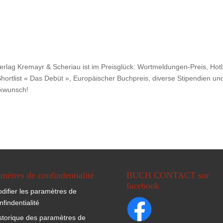
rlag Kremayr & Scheriau ist im Preisglück: Wortmeldungen-Preis, Hotl
ortlist « Das Debüt », Europäischer Buchpreis, diverse Stipendien un
ckwunsch!
mètres de confindentialité
BUCH CONTACT sur
facebook
difier les paramètres de
nfindentialité
storique des paramètres de