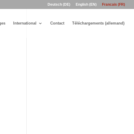
Deutsch (DE)
English (EN)
Francais (FR)
ges
International
Contact
Téléchargements (allemand)