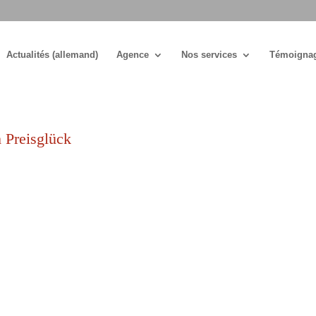
Actualités (allemand)
Agence
Nos services
Témoigna
 Preisglück