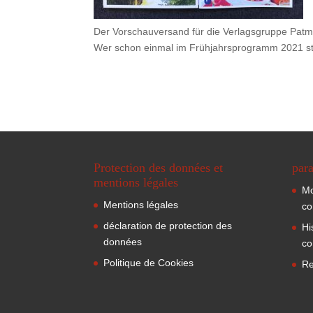
Der Vorschauversand für die Verlagsgruppe Pat
Wer schon einmal im Frühjahrsprogramm 2021 st
Protection des données et
para
mentions légales
Mo
Mentions légales
co
déclaration de protection des
Hi
données
co
Politique de Cookies
Re