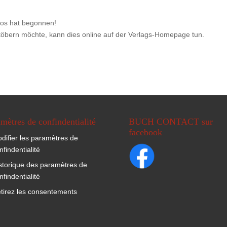
mos hat begonnen!
öbern möchte, kann dies online auf der Verlags-Homepage tun.
mètres de confindentialité
BUCH CONTACT sur
facebook
difier les paramètres de
nfindentialité
storique des paramètres de
nfindentialité
tirez les consentements