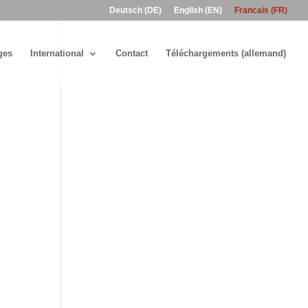
Deutsch (DE)
English (EN)
Francais (FR)
ges
International
Contact
Téléchargements (allemand)