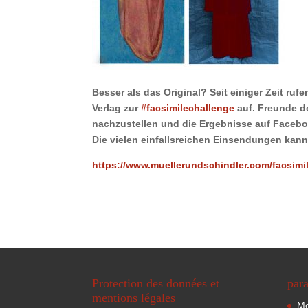
Besser als das Original? Seit einiger Zeit ruf
Verlag zur
#
facsimilechallenge
auf. Freunde de
nachzustellen und die Ergebnisse auf Faceb
Die vielen einfallsreichen Einsendungen kan
https://www.muellerundschindler.com/facsimi
Protection des données et
para
mentions légales
Mo