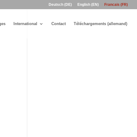
Deutsch (DE)
English (EN)
Francais (FR)
ges
International
Contact
Téléchargements (allemand)