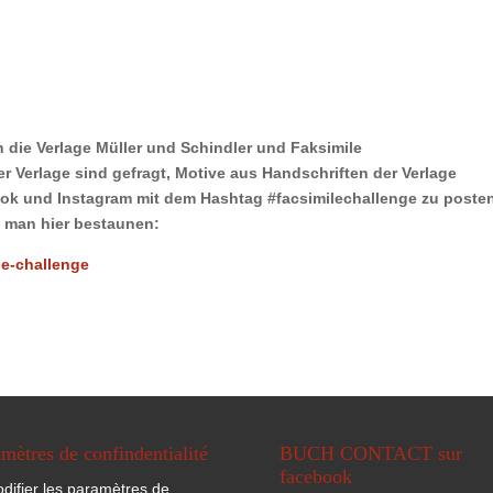
en die Verlage Müller und Schindler und Faksimile
r Verlage sind gefragt, Motive aus Handschriften der Verlage
ook und Instagram mit dem Hashtag
#
facsimilechallenge
zu posten
n man hier bestaunen:
le-challenge
mètres de confindentialité
BUCH CONTACT sur
facebook
difier les paramètres de