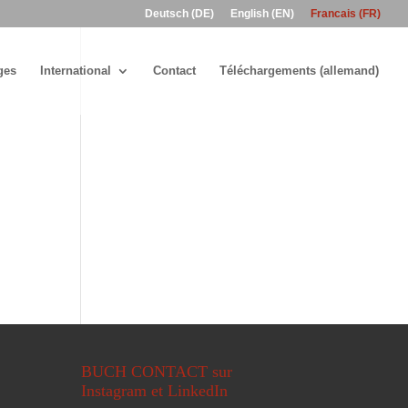
Deutsch (DE)
English (EN)
Francais (FR)
ges
International
Contact
Téléchargements (allemand)
BUCH CONTACT sur
Instagram et LinkedIn