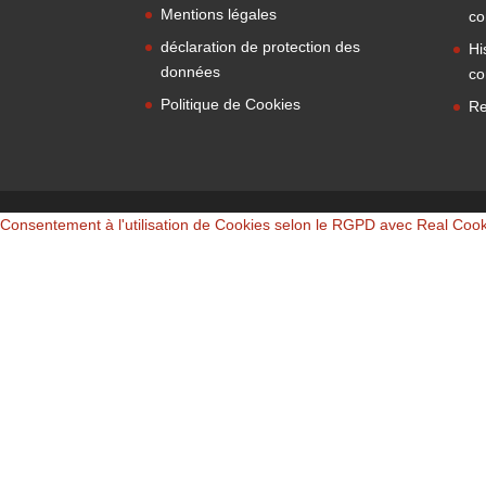
Mentions légales
co
déclaration de protection des
Hi
données
co
Politique de Cookies
Re
Consentement à l'utilisation de Cookies selon le RGPD avec Real Coo