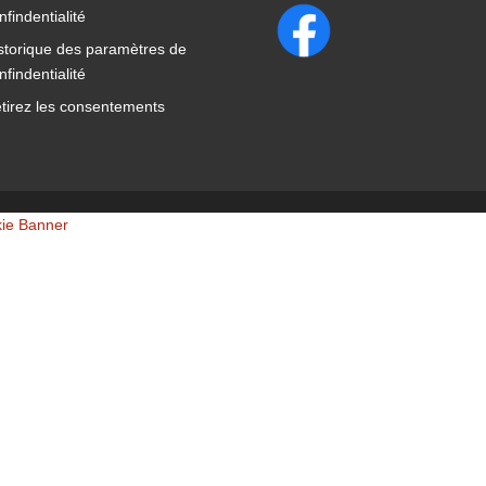
nfindentialité
storique des paramètres de
nfindentialité
tirez les consentements
kie Banner