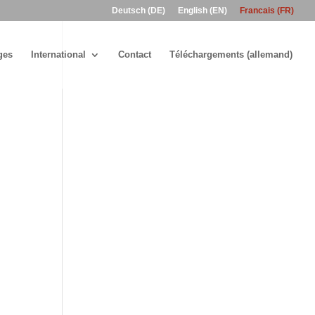
Deutsch (DE)
English (EN)
Francais (FR)
ges
International
Contact
Téléchargements (allemand)