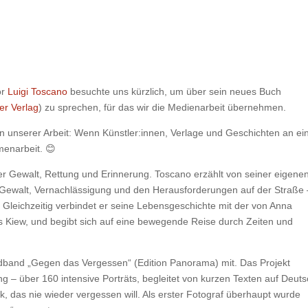
or
Luigi Toscano
besuchte uns kürzlich, um über sein neues Buch
er Verlag
) zu sprechen, für das wir die Medienarbeit übernehmen.
 unserer Arbeit: Wenn Künstler:innen, Verlage und Geschichten an e
enarbeit. 😊
r Gewalt, Rettung und Erinnerung. Toscano erzählt von seiner eigene
on Gewalt, Vernachlässigung und den Herausforderungen auf der Straße 
 Gleichzeitig verbindet er seine Lebensgeschichte mit der von Anna
Kiew, und begibt sich auf eine bewegende Reise durch Zeiten und
dband „Gegen das Vergessen“ (Edition Panorama) mit. Das Projekt
ng – über 160 intensive Porträts, begleitet von kurzen Texten auf Deut
k, das nie wieder vergessen will. Als erster Fotograf überhaupt wurde