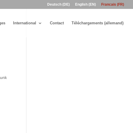
Deutsch (DE)
English (EN)
Francais (FR)
ges
International
Contact
Téléchargements (allemand)
funk