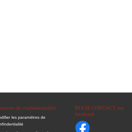
mètres de confindentialité
BUCH CONTACT sur
facebook
difier les paramètres de
nfindentialité