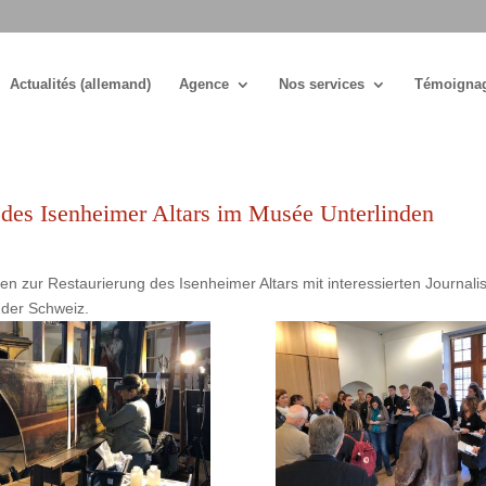
Actualités (allemand)
Agence
Nos services
Témoigna
 des Isenheimer Altars im Musée Unterlinden
n zur Restaurierung des Isenheimer Altars mit interessierten Journali
 der Schweiz.