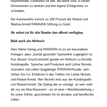
inspirierender Zündfunke für alle, die bereit sind, in neuen
Dimensionen zu denken und ihre eigene Erfolgsstory zu
schreiben.
Der Autorenerlös kommt zu 100 Prozent der Roland und
Martina Arnold PARAVAN Stiftung zu Gute!
Ab sofort ist für alle Reader das eBook verfügbar.
Bald auch als Hörbuch
Dem Härter Verlag und PARAVAN ist es ein besonderes
Anliegen, dass „Genial gezündet“ barrierefrei zugänglich ist.
Aus diesem Grund entsteht gerade ein Hörbuch zu Arnolds
Autobiografie. Sprecher und Produzent wird Lothar Nickels,
Journalist und selbst langjähriger PARAVAN-Kunde, sein.
Sehen Sie
hier
Einblicke in das Treffen mit Lothar Nickels
und Roland Arnold. Herr Nickels liest aus der Autobiografie
von Roland Arnold: Der Epilog den er vorträgt, ist weit mehr
als nur ein Abschlusswort – es ist eine « Betriebsanleitung »
für seine Söhne, geschrieben für ihr privates und berufliches
Leben.