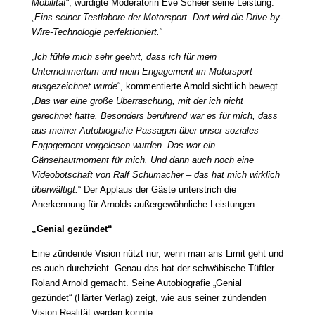
Mobilität
“, würdigte Moderatorin Eve Scheer seine Leistung.
„
Eins seiner Testlabore der Motorsport. Dort wird die Drive-by-
Wire-Technologie perfektioniert.
“
„
Ich fühle mich sehr geehrt, dass ich für mein
Unternehmertum und mein Engagement im Motorsport
ausgezeichnet wurde
“, kommentierte Arnold sichtlich bewegt.
„
Das war eine große Überraschung, mit der ich nicht
gerechnet hatte. Besonders berührend war es für mich, dass
aus meiner Autobiografie Passagen über unser soziales
Engagement vorgelesen wurden. Das war ein
Gänsehautmoment für mich. Und dann auch noch eine
Videobotschaft von Ralf Schumacher – das hat mich wirklich
überwältigt.
“ Der Applaus der Gäste unterstrich die
Anerkennung für Arnolds außergewöhnliche Leistungen.
„Genial gezündet“
Eine zündende Vision nützt nur, wenn man ans Limit geht und
es auch durchzieht. Genau das hat der schwäbische Tüftler
Roland Arnold gemacht. Seine Autobiografie „Genial
gezündet“ (Härter Verlag) zeigt, wie aus seiner zündenden
Vision Realität werden konnte.