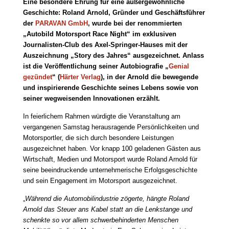
Eine besondere Ehrung für eine außergewöhnliche
Geschichte: Roland Arnold, Gründer und Geschäftsführer
der
PARAVAN GmbH
, wurde bei der renommierten
„Autobild Motorsport Race Night“ im exklusiven
Journalisten-Club des Axel-Springer-Hauses mit der
Auszeichnung „Story des Jahres“ ausgezeichnet. Anlass
ist die Veröffentlichung seiner Autobiografie „
Genial
gezündet
“ (
Härter Verlag
), in der Arnold die bewegende
und inspirierende Geschichte seines Lebens sowie von
seiner wegweisenden Innovationen erzählt.
In feierlichem Rahmen würdigte die Veranstaltung am
vergangenen Samstag herausragende Persönlichkeiten und
Motorsportler, die sich durch besondere Leistungen
ausgezeichnet haben. Vor knapp 100 geladenen Gästen aus
Wirtschaft, Medien und Motorsport wurde Roland Arnold für
seine beeindruckende unternehmerische Erfolgsgeschichte
und sein Engagement im Motorsport ausgezeichnet.
„
Während die Automobilindustrie zögerte, hängte Roland
Arnold das Steuer ans Kabel statt an die Lenkstange und
schenkte so vor allem schwerbehinderten Menschen