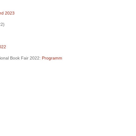
rd 2023
22)
022
ional Book Fair 2022:
Programm