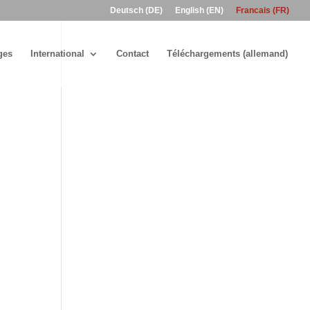
Deutsch (DE)
English (EN)
Francais (FR)
ges
International
Contact
Téléchargements (allemand)