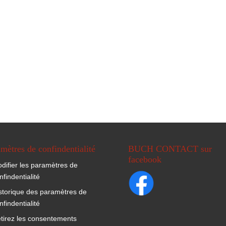
mètres de confindentialité
BUCH CONTACT sur
facebook
difier les paramètres de
nfindentialité
storique des paramètres de
nfindentialité
tirez les consentements