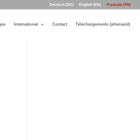
Deutsch (DE)
English (EN)
Francais (FR)
ges
International
Contact
Téléchargements (allemand)