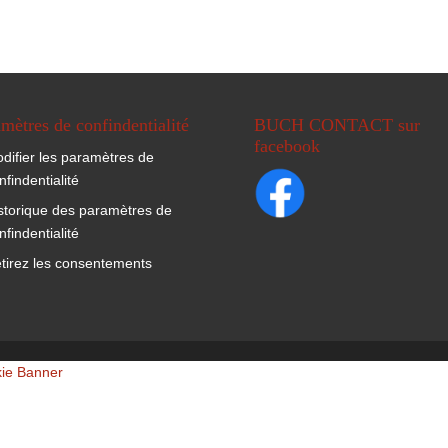
mètres de confindentialité
BUCH CONTACT sur
facebook
difier les paramètres de
nfindentialité
storique des paramètres de
nfindentialité
tirez les consentements
kie Banner