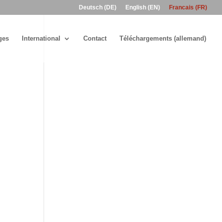
Deutsch (DE)
English (EN)
Francais (FR)
ges
International
Contact
Téléchargements (allemand)